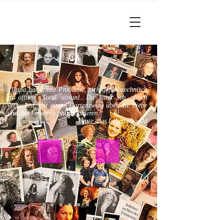
Alexa
Hennig von Lange
„Papa hat ernste Probleme, sich gefühlstechnisch
zu öffnen. Total absurd. Da kann ich gleich
versuchen, mit einem Gartenzwerg über die Liebe
und das Leben zu philosophieren.“
Leute, das Leben ist wild